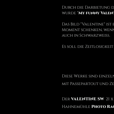
Durch die Darbietung d
wurde "
My funny Valen
Das Bild "Valentine" is
Moment schenken, wenn d
auch in Schwarzweiß.
Es soll die Zeitlosigkei
Diese Werke sind einze
mit Passepartout und Zer
Der
VALENTINE SW
21 x
Hahnemühle
Photo Rag