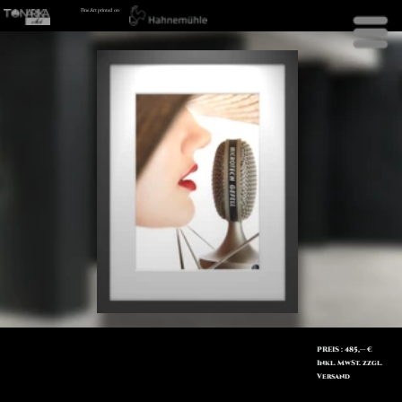
Fine Art printed on
Menü
PREIS : 485,— €
Inkl. MwSt. zzgl.
Versand
B
ei dem Kunstdruck "Mysterious whisper" handelt es sich
um ein Motiv aus der "Human Art Serie" von Sten van Del.
Das Bild spiegelt die Sinnlichkeit der menschlichen Stimme
wider. Sowohl in der Sprache als auch in der Musik ist die
Stimme wohl möglich das Emotionalste, was der Mensch
zu bieten hat.