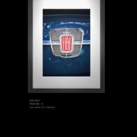
Die Bilder aus der
„Tradition Serie“
sollen an die
Namen erinnern, die uns schon seit Generationen
begleiten. Sie haben oft schon die Geschichten
und Erlebnisse unserer Großeltern und Eltern
begleitet und sie begleiten uns und unsere
Erlebnisse immer noch.
Diese Namen sind Teil unserer Geschichte
und
unserer Gegenwart und sollten
auch Teil unserer Zukunft sein.
Diese Werke sind einzeln zu erwerben. Der Druck
wird handsigniert in einem 30 x 40 cm Rahmen mit
Passepartout und Zertifikat geliefert.
Der
21 x 29,7 cm Druck wurde mit
Seicento
pigmentierten LUCIA PRO ink. Tinten auf
Hahnemühle
Photo Rag® Metallic, 340 g/m²
Erstellt.