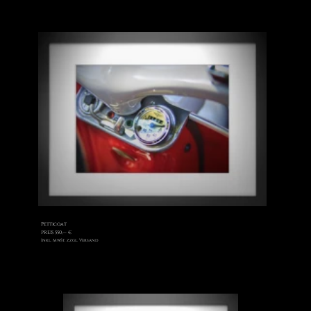
Petticoat
PREIS 550,— €
Inkl. MwSt. zzgl. Versand
Seicento
PREIS 550,— €
Inkl. MwSt. zzgl. Versand